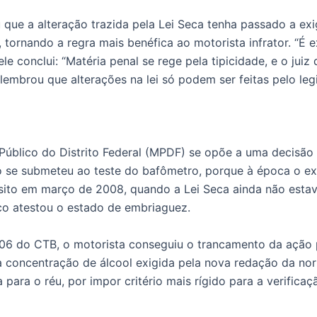
ue a alteração trazida pela Lei Seca tenha passado a exi
 tornando a regra mais benéfica ao motorista infrator. “É
e conclui: “Matéria penal se rege pela tipicidade, e o juiz d
embrou que alterações na lei só podem ser feitas pelo legi
 Público do Distrito Federal (MPDF) se opõe a uma decisão 
se submeteu ao teste do bafômetro, porque à época o exam
sito em março de 2008, quando a Lei Seca ainda não estav
ico atestou o estado de embriaguez.
6 do CTB, o motorista conseguiu o trancamento da ação 
concentração de álcool exigida pela nova redação da norma
a para o réu, por impor critério mais rígido para a verific