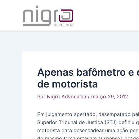
Ir
para
o
conteúdo
Apenas bafômetro e
de motorista
Por
Nigro Advocacia
/
março 29, 2012
Em julgamento apertado, desempatado pelo
Superior Tribunal de Justiça (STJ) defini
motorista para desencadear uma ação penal
do mesmo tema estavam suspensos desde