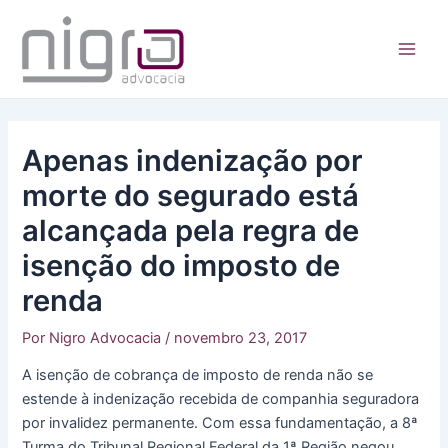
Ir
para
o
Main
conteúdo
Men
Apenas indenização por
morte do segurado está
alcançada pela regra de
isenção do imposto de
renda
Por
Nigro Advocacia
/
novembro 23, 2017
A isenção de cobrança de imposto de renda não se
estende à indenização recebida de companhia seguradora
por invalidez permanente. Com essa fundamentação, a 8ª
Turma do Tribunal Regional Federal da 1ª Região negou