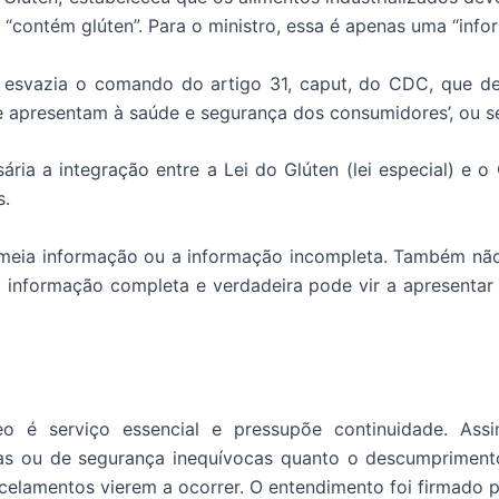
 “contém glúten”. Para o ministro, essa é apenas uma “inf
o esvazia o comando do artigo 31, caput, do CDC, que d
e apresentam à saúde e segurança dos consumidores’, ou se
ária a integração entre a Lei do Glúten (lei especial) e o
s.
 meia informação ou a informação incompleta. Também não 
a informação completa e verdadeira pode vir a apresentar
reo é serviço essencial e pressupõe continuidade. Assi
as ou de segurança inequívocas quanto o descumprimento
ancelamentos vierem a ocorrer. O entendimento foi firmado