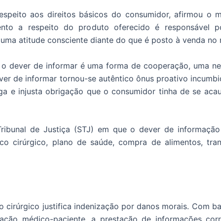
speito aos direitos básicos do consumidor, afirmou o mi
to a respeito do produto oferecido é responsável po
 uma atitude consciente diante do que é posto à venda no
, o dever de informar é uma forma de cooperação, uma ne
er de informar tornou-se autêntico ônus proativo incumbi
ga e injusta obrigação que o consumidor tinha de se acau
Tribunal de Justiça (STJ) em que o dever de informaçã
sco cirúrgico, plano de saúde, compra de alimentos, tran
o cirúrgico justifica indenização por danos morais. Com 
lação médico-paciente, a prestação de informações corre