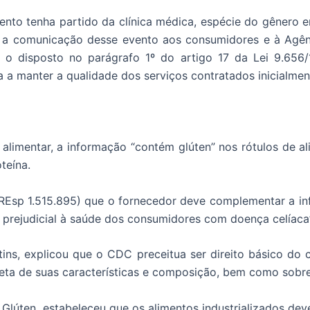
ento tenha partido da clínica médica, espécie do gênero e
 a comunicação desse evento aos consumidores e à Agên
 o disposto no parágrafo 1º do artigo 17 da Lei 9.656/
 a manter a qualidade dos serviços contratados inicialment
 alimentar, a informação “contém glúten” nos rótulos de ali
teína.
(EREsp 1.515.895) que o fornecedor deve complementar a 
 prejudicial à saúde dos consumidores com doença celíaca”
tins, explicou que o CDC preceitua ser direito básico do
eta de suas características e composição, bem como sobre 
Glúten, estabeleceu que os alimentos industrializados dev