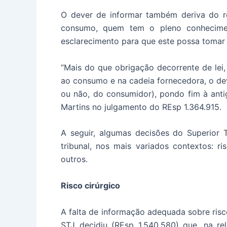
O dever de informar também deriva do re
consumo, quem tem o pleno conhecimen
esclarecimento para que este possa tomar
“Mais do que obrigação decorrente de lei
ao consumo e na cadeia fornecedora, o dev
ou não, do consumidor), pondo fim à anti
Martins no julgamento do REsp 1.364.915.
A seguir, algumas decisões do Superior 
tribunal, nos mais variados contextos: ri
outros.
Risco cirúrgico
A falta de informação adequada sobre risc
STJ decidiu (REsp 1.540.580) que, na re