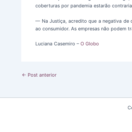
coberturas por pandemia estarão contrari
— Na Justiça, acredito que a negativa d
ao consumidor. As empresas não podem tran
Luciana Casemiro –
O Globo
Post
←
Post anterior
navigation
C