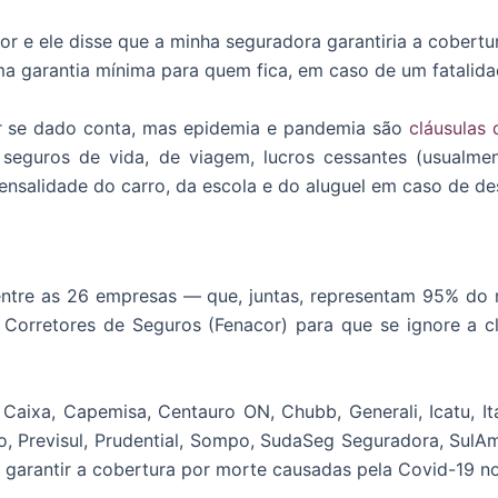
tor e ele disse que a minha seguradora garantiria a cobert
a garantia mínima para quem fica, em caso de um fatalidad
r se dado conta, mas epidemia e pandemia são
cláusulas
eguros de vida, de viagem, lucros cessantes (usualmente
nsalidade do carro, da escola e do aluguel em caso de d
á entre as 26 empresas — que, juntas, representam 95% 
Corretores de Seguros (Fenacor) para que se ignore a c
Caixa, Capemisa, Centauro ON, Chubb, Generali, Icatu, It
o, Previsul, Prudential, Sompo, SudaSeg Seguradora, SulA
garantir a cobertura por morte causadas pela Covid-19 no