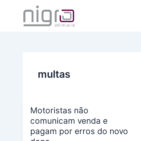
Ir
para
o
conteúdo
multas
Motoristas não
comunicam venda e
pagam por erros do novo