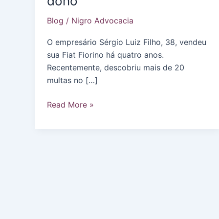
dono
Blog
/
Nigro Advocacia
O empresário Sérgio Luiz Filho, 38, vendeu
sua Fiat Fiorino há quatro anos.
Recentemente, descobriu mais de 20
multas no […]
Motoristas
Read More »
não
comunicam
venda
e
pagam
por
erros
do
novo