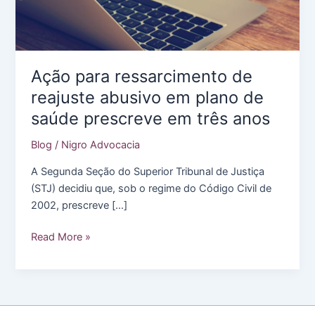
Ação para ressarcimento de
reajuste abusivo em plano de
saúde prescreve em três anos
Blog
/
Nigro Advocacia
A Segunda Seção do Superior Tribunal de Justiça
(STJ) decidiu que, sob o regime do Código Civil de
2002, prescreve […]
Ação
Read More »
para
ressarcimento
de
reajuste