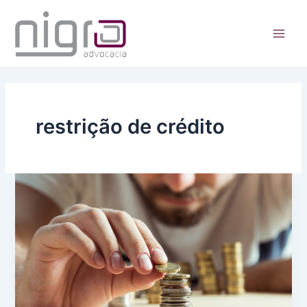
Ir
para
o
Main
conteúdo
Men
restrição de crédito