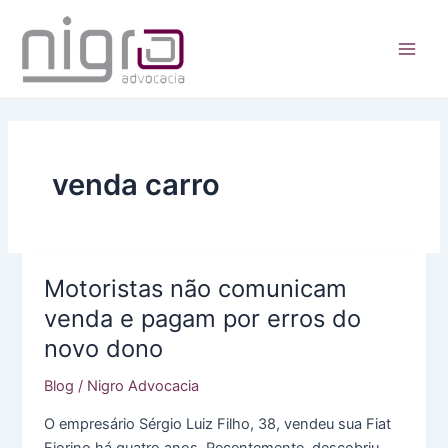
Ir
para
o
Main
conteúdo
Men
venda carro
Motoristas não comunicam
venda e pagam por erros do
novo dono
Blog
/
Nigro Advocacia
O empresário Sérgio Luiz Filho, 38, vendeu sua Fiat
Fiorino há quatro anos. Recentemente, descobriu