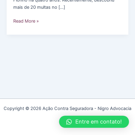
mais de 20 multas no […]
Motoristas
Read More »
não
comunicam
venda
e
pagam
por
erros
do
novo
dono
Copyright © 2026 Ação Contra Seguradora - Nigro Advocacia
Entre em contato!