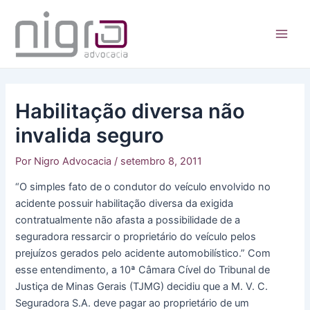
Ir
para
o
Main
conteúdo
Men
Habilitação diversa não
invalida seguro
Por
Nigro Advocacia
/
setembro 8, 2011
“O simples fato de o condutor do veículo envolvido no
acidente possuir habilitação diversa da exigida
contratualmente não afasta a possibilidade de a
seguradora ressarcir o proprietário do veículo pelos
prejuízos gerados pelo acidente automobilístico.” Com
esse entendimento, a 10ª Câmara Cível do Tribunal de
Justiça de Minas Gerais (TJMG) decidiu que a M. V. C.
Seguradora S.A. deve pagar ao proprietário de um