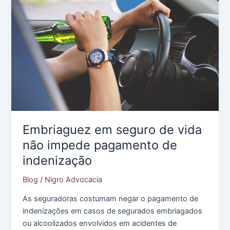
a
seguradora
não
quer
pagar
a
indenização?
Embriaguez em seguro de vida
não impede pagamento de
indenização
Blog
/
Nigro Advocacia
As seguradoras costumam negar o pagamento de
indenizações em casos de segurados embriagados
ou alcoolizados envolvidos em acidentes de