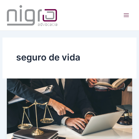
Ir
para
o
Main
conteúdo
Men
seguro de vida