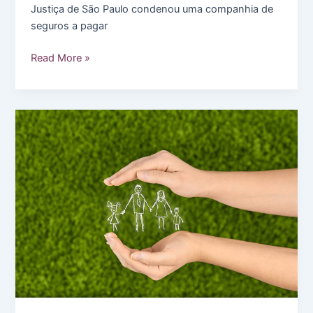
atinge
Justiça de São Paulo condenou uma companhia de
fundo
seguros a pagar
de
direito
Seguradora
Read More »
é
condenada
a
indenizar
esposa
de
cliente