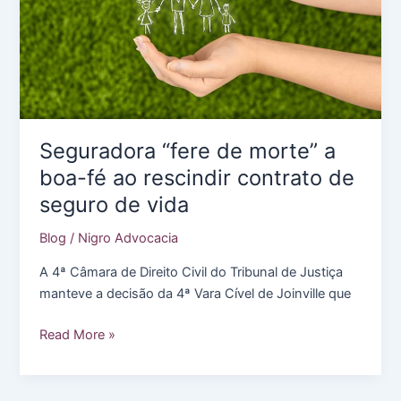
Seguradora “fere de morte” a
boa-fé ao rescindir contrato de
seguro de vida
Blog
/
Nigro Advocacia
A 4ª Câmara de Direito Civil do Tribunal de Justiça
manteve a decisão da 4ª Vara Cível de Joinville que
Seguradora
Read More »
“fere
de
morte”