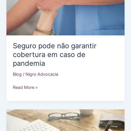
Seguro pode não garantir
cobertura em caso de
pandemia
Blog
/
Nigro Advocacia
Seguro
Read More »
pode
não
garantir
cobertura
em
caso