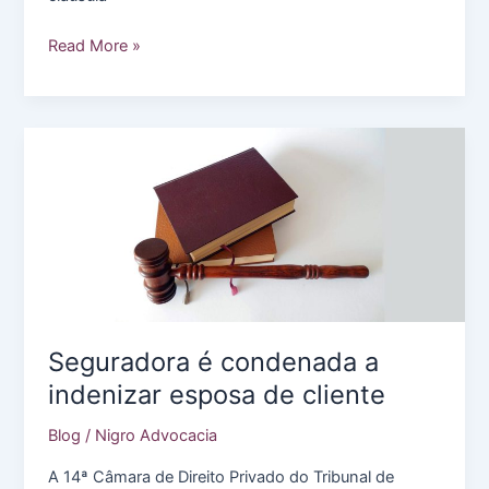
Prescrição
Read More »
para
pedir
anulação
de
cláusula
abusiva
em
seguro
de
vida
é
Seguradora é condenada a
de
um
indenizar esposa de cliente
ano
Blog
/
Nigro Advocacia
e
não
A 14ª Câmara de Direito Privado do Tribunal de