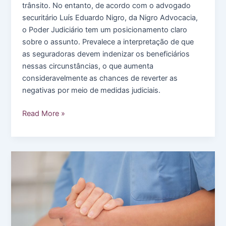
trânsito. No entanto, de acordo com o advogado
securitário Luís Eduardo Nigro, da Nigro Advocacia,
o Poder Judiciário tem um posicionamento claro
sobre o assunto. Prevalece a interpretação de que
as seguradoras devem indenizar os beneficiários
nessas circunstâncias, o que aumenta
consideravelmente as chances de reverter as
negativas por meio de medidas judiciais.
Embriaguez
Read More »
em
seguro
de
vida
não
impede
pagamento
de
indenização